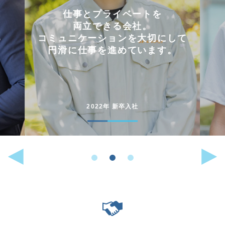
会社を選んだ理由は
「これまでに働いた経験が
して
いかせるから」。
。
能動的に行動することが
好きな人には
向いている仕事です。
2022年 中途入社