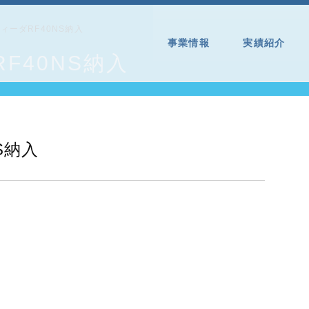
ィーダRF40NS納入
事業情報
実績紹介
F40NS納入
S納入