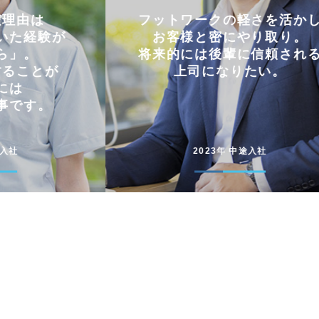
軽さを活かし
仕事とプライベートを
やり取り。
両立できる会社。
に信頼される
コミュニケーションを大切に
たい。
円滑に仕事を進めています
途入社
2022年 新卒入社