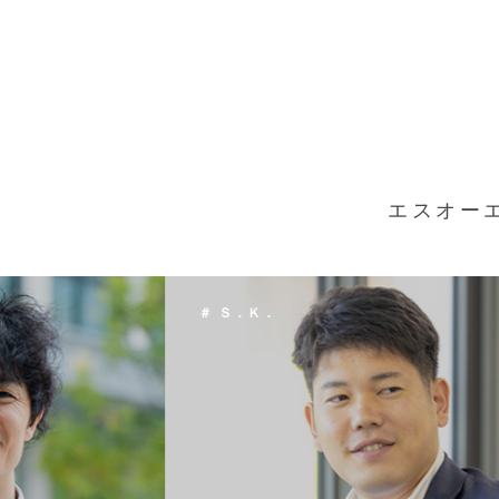
エスオー
＃ Ｔ．Ｈ．