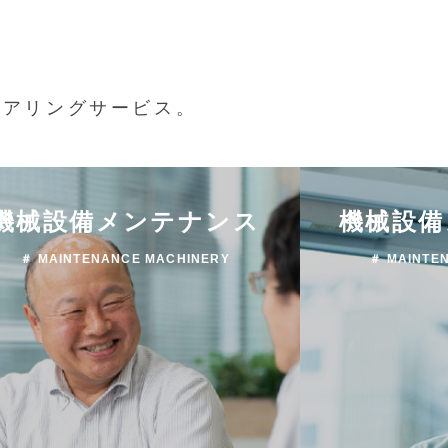
ニアリングサービス。
機械設備メンテナンス
機械設備
＃ MAINTENANCE MACHINERY
＃ MAINTE