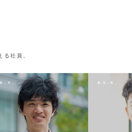
える社員。
 Ｓ．Ｋ．
＃ Ｔ．Ｈ．