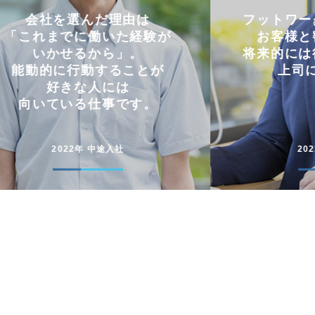
フットワークの軽さを活かし
仕事と
お客様と密にやり取り。
両立
将来的には後輩に信頼される
コミュニケー
上司になりたい。
円滑に仕事
2023年 中途入社
20