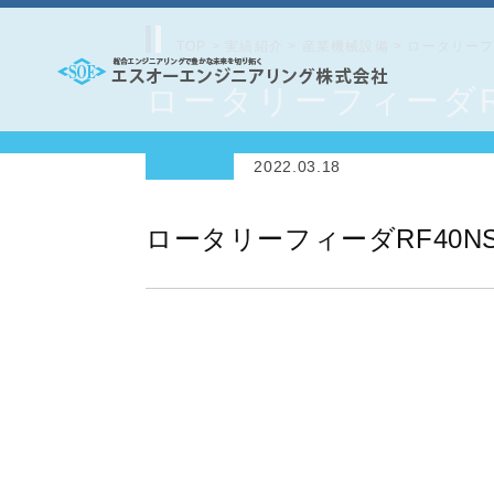
コ
ン
TOP
>
実績紹介
>
産業機械設備
>
ロータリーフ
テ
ロータリーフィーダR
エ
ン
ス
ツ
2022.03.18
オ
へ
ー
ス
ロータリーフィーダRF40N
エ
キ
ッ
ン
プ
ジ
ニ
ア
リ
ン