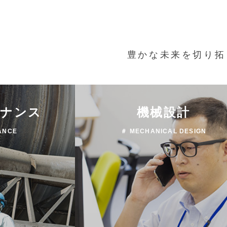
豊かな未来を切り拓
テナンス
機械設計
ANCE
＃ MECHANICAL DESIGN