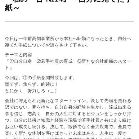
会
紙～
社
今日は一年前高知事業所から本社へ転勤になったとき、自分へ
宛てた手紙についてお話をさせて下さい。
テーマと内容
『①自分自身 ②若手社員の育成 ③新たな会社組織のスター
ト』
今回は、①の手紙を開封致します。
慌てず、焦らず、的確に！
とにかく、努力しろ（
＿
）
会社に与えられた新たなスタートライン。決して先頭を走れる
訳ではない。夢を持ち、自分自身の経験を生かし、達成出来る
事を信じ、志高く、自分の人生に対するビジョンをしっかり持
つ。自分の技術と知識と経験を現場で若手社員と共に走り続け
お互い成長し続ける。決して、散歩でなく全力疾走で。全員で
楽しく新たな体制を導けばきっと未来はある。人生は一度き