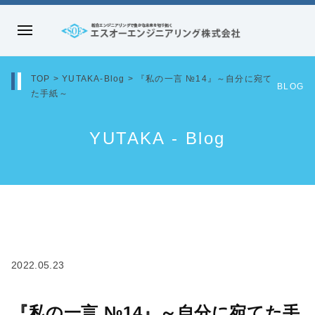
コ
ン
メ
テ
エ
ニ
ン
ス
ュ
TOP
>
YUTAKA-Blog
>
『私の一言 №14』～自分に宛て
ツ
オ
BLOG
た手紙～
ー
へ
ー
ス
エ
YUTAKA - Blog
キ
ン
ッ
ジ
プ
ニ
ア
リ
ン
グ
2022.05.23
株
式
『私の一言 №14』～自分に宛てた手