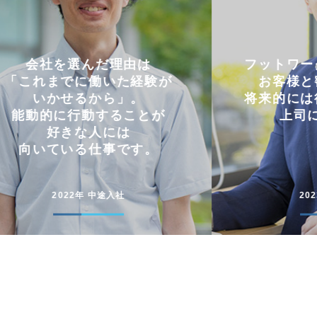
フットワークの軽さを活かし
仕事と
お客様と密にやり取り。
両立
将来的には後輩に信頼される
コミュニケー
上司になりたい。
円滑に仕事
2023年 中途入社
20