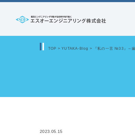
コ
ン
テ
エ
ン
ス
ツ
オ
へ
TOP
>
YUTAKA-Blog
>
『私の一言 №33』～
ー
ス
エ
キ
ッ
ン
プ
ジ
ニ
ア
リ
ン
2023.05.15