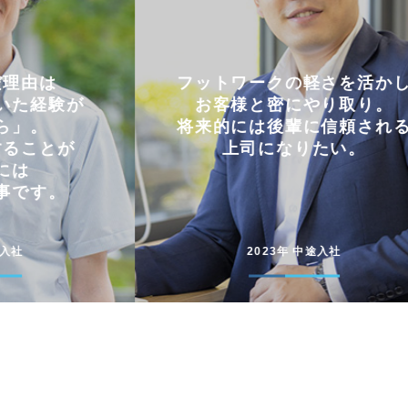
軽さを活かし
仕事とプライベートを
やり取り。
両立できる会社。
に信頼される
コミュニケーションを大切に
たい。
円滑に仕事を進めています
途入社
2022年 新卒入社