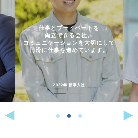
会社を選んだ理由は
「これまでに働いた経験が
して
いかせるから」。
。
能動的に行動することが
好きな人には
向いている仕事です。
2022年 中途入社