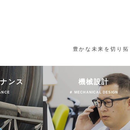
豊かな未来を切り拓
テナンス
機械設計
ANCE
＃ MECHANICAL DESIGN