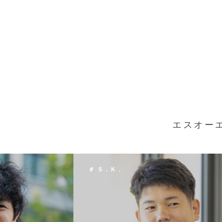
エスオー
＃ Ｔ．Ｈ．