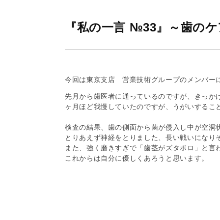
グ
株
『私の一言 №33』～歯の
式
会
社
今回は東京支店 営業技術グループのメンバー
先月から歯医者に通っているのですが、きっか
ヶ月ほど我慢していたのですが、うがいすること
検査の結果、歯の側面から菌が侵入し中が空洞
とりあえず神経をとりました、長い戦いになりそ
また、強く磨きすぎで「歯茎がズタボロ」と言
これからは自分に優しくあろうと思います。