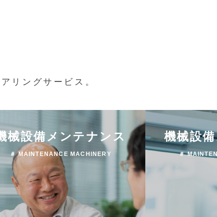
ニアリングサービス。
機械設備メンテナンス
機械設備
＃ MAINTENANCE MACHINERY
＃ MAINTE