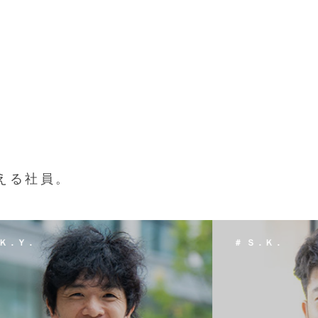
える社員。
 Ｓ．Ｋ．
＃ Ｔ．Ｈ．