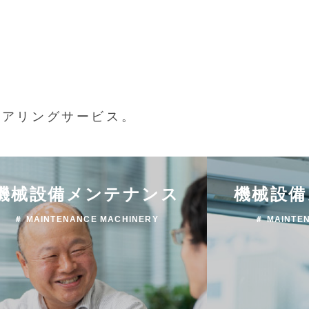
ニアリングサービス。
機械設備メンテナンス
機械設備
＃ MAINTENANCE MACHINERY
＃ MAINTE