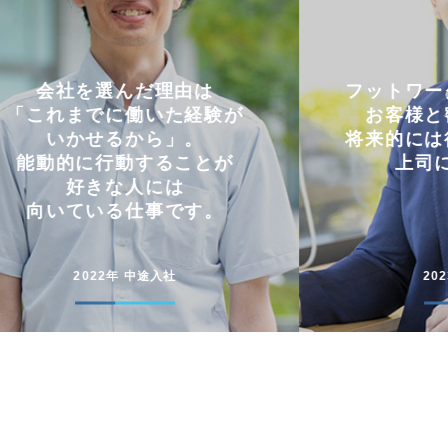
フットワークの軽さを活かし
仕事と
お客様と密にやり取り。
両立
将来的には後輩に信頼される
コミュニケー
上司になりたい。
円滑に仕事
2023年 中途入社
20