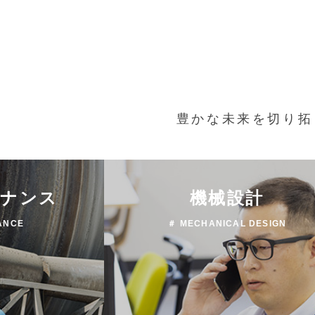
豊かな未来を切り拓
テナンス
機械設計
ANCE
＃ MECHANICAL DESIGN