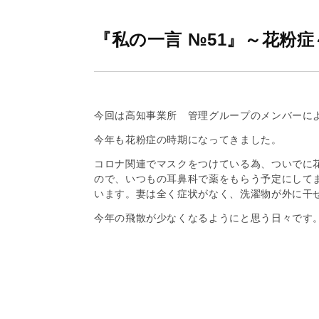
グ
株
『私の一言 №51』～花粉症
式
会
社
今回は高知事業所 管理グループのメンバーに
今年も花粉症の時期になってきました。
コロナ関連でマスクをつけている為、ついでに
ので、いつもの耳鼻科で薬をもらう予定にして
います。妻は全く症状がなく、洗濯物が外に干
今年の飛散が少なくなるようにと思う日々です