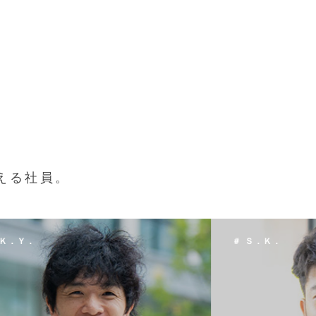
える社員。
 Ｓ．Ｋ．
＃ Ｔ．Ｈ．