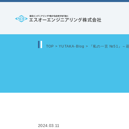
コ
ン
テ
エ
ン
ス
ツ
オ
へ
TOP
>
YUTAKA-Blog
>
『私の一言 №51』～
ー
ス
エ
キ
ッ
ン
プ
ジ
ニ
ア
リ
ン
2024.03.11