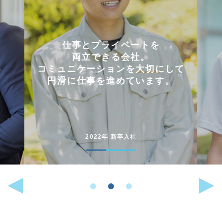
会社を選んだ理由は
「これまでに働いた経験が
して
いかせるから」。
。
能動的に行動することが
好きな人には
向いている仕事です。
2022年 中途入社