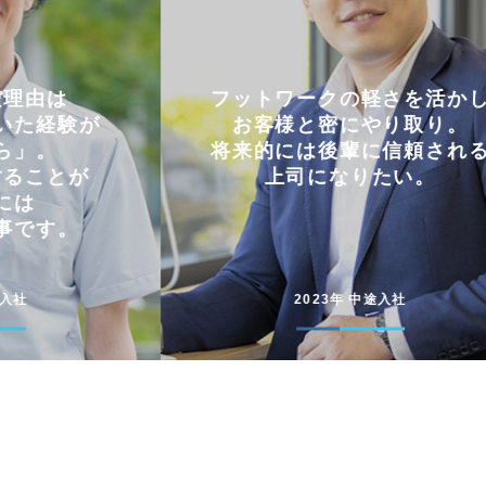
軽さを活かし
仕事とプライベートを
やり取り。
両立できる会社。
に信頼される
コミュニケーションを大切に
たい。
円滑に仕事を進めています
途入社
2022年 新卒入社