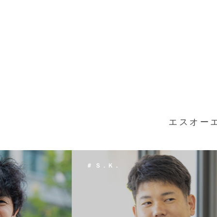
エスオー
＃ Ｔ．Ｈ．