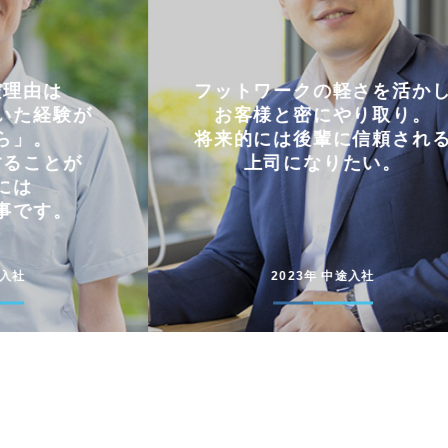
軽さを活かし
仕事とプライベートを
やり取り。
両立できる会社。
に信頼される
コミュニケーションを大切に
たい。
円滑に仕事を進めています
途入社
2022年 新卒入社