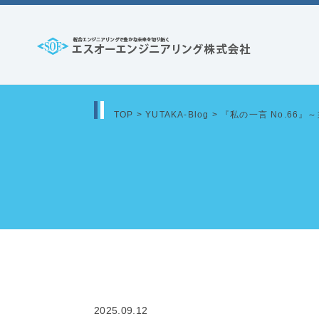
コ
ン
テ
エ
ン
ス
ツ
オ
へ
TOP
>
YUTAKA-Blog
>
『私の一言 No.66』
ー
ス
エ
キ
ッ
ン
プ
ジ
ニ
ア
リ
ン
2025.09.12