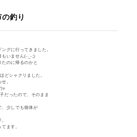
市の釣り
ギングに行ってきました。
ません(-_-;)
来たのに帰るのかと
回ほどシャクリました。
わせ。
)v
の子だったので、そのまま
で、少しでも個体が
竿。
ってます。