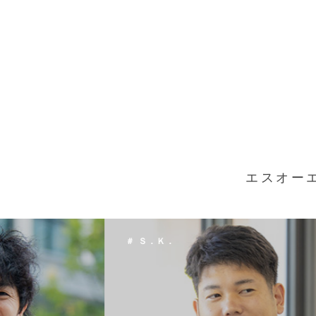
エスオー
＃ Ｔ．Ｈ．