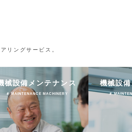
ニアリングサービス。
機械設備メンテナンス
機械設備
＃ MAINTENANCE MACHINERY
＃ MAINTE