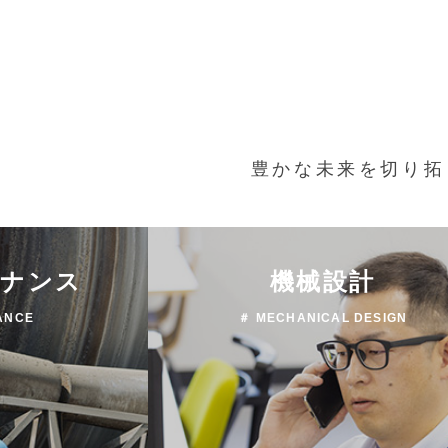
豊かな未来を切り拓
テナンス
機械設計
ANCE
＃ MECHANICAL DESIGN