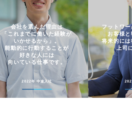
フットワークの軽さを活かし
仕事と
お客様と密にやり取り。
両立
将来的には後輩に信頼される
コミュニケー
上司になりたい。
円滑に仕事
2023年 中途入社
20