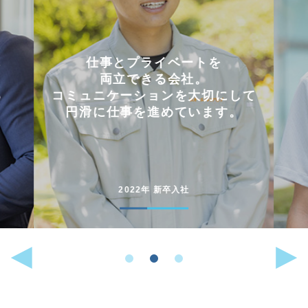
会社を選んだ理由は
「これまでに働いた経験が
して
いかせるから」。
。
能動的に行動することが
好きな人には
向いている仕事です。
2022年 中途入社