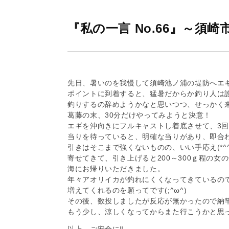
グ
株
『私の一言 No.66』～須崎
式
会
社
先日、暑いのを我慢して須崎池ノ浦の堤防へエ
ポイントに到着すると、猛暑だからか釣り人は誰もい
釣りするの辞めようかなと思いつつ、せっかく
葛藤の末、30分だけやってみようと決意！
エギを沖向きにフルキャストし着底させて、3
当りを待っていると、明確な当りがあり、即合
引きはそこまで強くないものの、いい手応え(*^^
寄せてきて、引き上げると200～300ｇ程の女
海にお帰りいただきました。
年々アオリイカが釣れにくくなってきているの
増えてくれるのを願ってです(;^ω^)
その後、数投しましたが反応が無かったので納
もう少し、涼しくなってからまた行こうかと思
以上、ご安全に‼