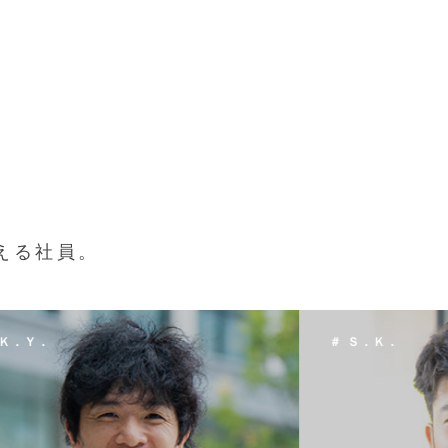
える社員。
 Ｓ．Ｋ．
＃ Ｔ．Ｈ．