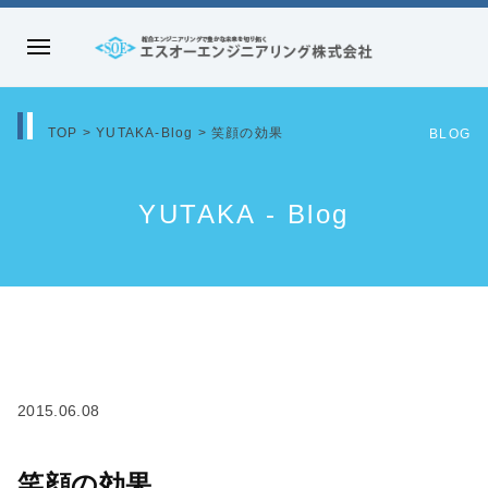
コ
ン
メ
テ
エ
ニ
ン
ス
ュ
ツ
TOP
>
YUTAKA-Blog
>
笑顔の効果
オ
BLOG
ー
へ
ー
ス
エ
YUTAKA - Blog
キ
ン
ッ
ジ
プ
ニ
ア
リ
ン
グ
2015.06.08
株
式
笑顔の効果