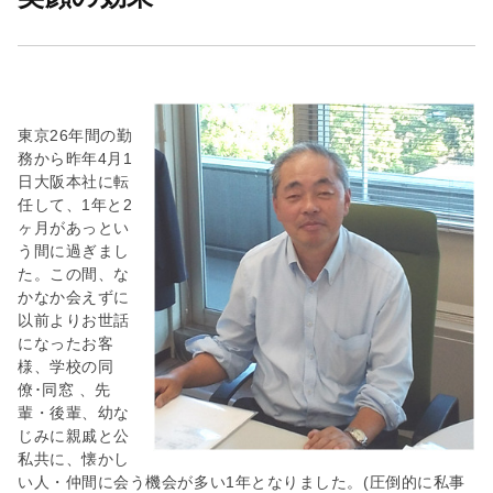
会
社
東京26年間の勤
務から昨年4月1
日大阪本社に転
任して、1年と2
ヶ月があっとい
う間に過ぎまし
た。この間、な
かなか会えずに
以前よりお世話
になったお客
様、学校の同
僚･同窓 、先
輩・後輩、幼な
じみに親戚と公
私共に、懐かし
い人・仲間に会う機会が多い1年となりました。(圧倒的に私事