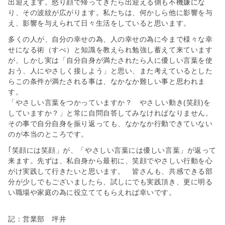
出迎えます。怒り顔で帰ってきたら出迎える側も不機嫌にな
り、その波紋が広がります。私たちは、何かしら他に影響を与
え、影響を与えられて日々生活をしていると思います。
多くの人が、自分の幸せの為、人の幸せの為に今まで様々な幸
せになる術（すべ）と知識を教えられ勉強し蓄えて来ています
が、しかし実は「自分自身が満たされたら人に優しい言葉を使
おう、人にやさしく接しよう」と思い、また考えているとした
らこの条件が満たされる事は、なかなか難しい事と思われま
す。
「やさしい言葉をつかっていますか？ やさしい動き(笑顔)を
していますか？」と常に自問自答してみなければなりません。
その事で自分自身を振り返っても、なかなか行動できていない
のが本当のところです。
｢笑顔には笑顔」が、「やさしい言葉には優しい言葉」が返って
来ます。先ずは、私自身から最初に、笑顔でやさしい行動を心
がけ実践して行きたいと思います。 皆さんも、共感できる部
分が少しでもございましたら、試しにでも実践頂き、更に明る
い職場や家庭の為に役立ててもらえれば幸いです。
記：営業部 坪井