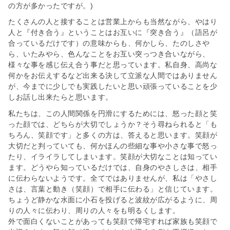
の方が多かったですが。)
たくさんの人と接することは営業上からも当然ながら、やはり
人と『付き合う』ということはお互いに『突き合う』（語呂が
合っているだけです）の意味からも、何かしら、たのしさや
ら、いたみやら、色んなことをお互い突っつき合いながら、
様々な事を感じ伝え合う事だと思っています。私自身、高尚な
何かをお伝えするなど出来る決して立派な人間ではありません
が、今までに少しでも実践したいと思い頑張っていることを少
しお話し出来たらと思います。
私たちは、この人間関係を円滑にするためには、怒った顔と笑
った顔では、どちらが大切でしょうか？そう尋ねられると「も
ちろん、笑顔です」と多くの方は、答えると思います。笑顔が
大切だと判っていても、何かほんの些細な事や小さな事で怒っ
たり、イライラしてしまいます。笑顔が大切なことは知ってい
ます。どうやら知っているだけでは、自身のやさしさは、相手
に伝わらないようです。全てではありませんが、私は「やさし
さは、言葉と動き（笑顔）で相手に伝わる」と信じています。
ちょうど静かな水面に小石を投げると波紋が広がるように、周
りの人々に伝わり、周りの人々をも明るくします。
外で面白くないことがあっても笑顔で帰宅すれば家族も笑顔で