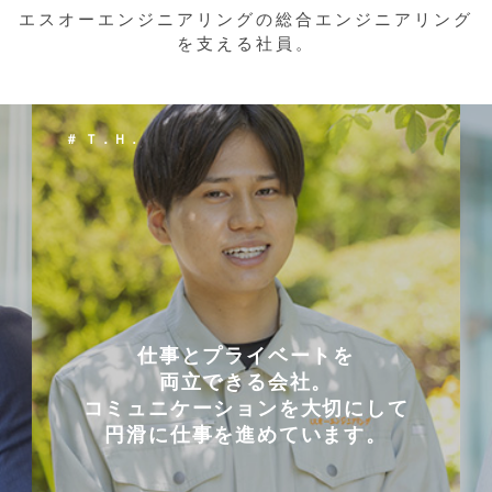
エスオーエンジニアリングの総合エンジニアリング
を支える社員。
＃ Ｋ．Ｙ．
会社を選んだ理由は
「これまでに働いた経験が
して
いかせるから」。
。
能動的に行動することが
好きな人には
向いている仕事です。