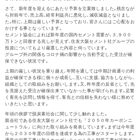
さて、新年度を迎えるにあたり予算を立案致しました｡残念なが
ら対前年で､売上高､経常利益共に悪化し､減収減益となりまし
た｡特に､上期は厳しい予算となっており､皆さんにはご心配をお
かけする事となっています｡
セメント協会によれば新年度の国内セメント需要が､３,９００
万トンと回復する兆しが見えず､住友大阪セメント社グループの
投資についてもより厳選した内容と伺っています｡
グループ外の関係もコロナ禍の影響から当初予定した受注が確
保できない状況です｡
上期の厳しい状況を乗り越え､年間を通しては中期計画通りの利
益が確保できる様に個々が成長し､互いに支援､協力をしながら､
組織としての取組みをお願いします｡又､昨年度の反省として､先
を見据えた受注が確保出来ていなかった事が挙げられます｡足繁
く客先を訪問し情報を得て､客先との信頼を失わない様に努めて
いきたいと思います｡
年頭の挨拶で脱炭素社会に関して少し触れました｡
親会社である住友大阪セメント社でも『２０５０年カーボンニ
ュートラル』に向けた取り組みを発表しています｡まずは今年度
から２０３０年度の目標を達成する為の工事がスタートします｡
通常の起業工事に加えカーボンニュートラル対策工事が追加さ