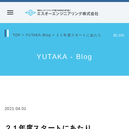
コ
ン
メ
テ
エ
ニ
ン
ス
ュ
ツ
TOP
>
YUTAKA-Blog
>
２１年度スタートにあたり
オ
BLOG
ー
へ
ー
ス
エ
YUTAKA - Blog
キ
ン
ッ
ジ
プ
ニ
ア
リ
ン
グ
2021.04.01
株
式
２１年度スタートにあたり