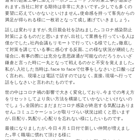
れます｡当社に対する期待は非常に大きいです｡少しでも多くの
要望に応えていかないといけません｡使命感を持って客先からの
満足が得られる様に一枚岩となって成し遂げていきましょう｡
話しは変わりますが､先日親会社を訪ねました｡コロナ感染防止
対策によるものだと思いますが､出社して業務を行っている人は
僅かでした｡社内会議もリモートで行っている様でした｡徹底し
て対策を講じている事に感心する反面､この様な状況が継続した
場合に､有事の際には充分な意思疎通が可能なのだろうか｡いざ
鎌倉と言った時に一丸となって戦えるのかと不安を覚えました｡
私が､入社した当時は､face to faceで仕事をしなさいと口酸っぱ
く言われ、現場とは電話で話すのではなく､直接､現場へ行って
話をしなさいと言われたものです｡
世の中はコロナ禍の影響で大きく変化しており､今までの考え方
をリセットしてより良い方法を構築していかないといけないの
でしょう｡全国的にまだまだコロナ感染が終息する気配はありま
せん｡コミュニケーションが取りづらい状況は続くと思います
が､目配り､気配り､心配りを忘れない様にしたいものです｡
最後になりましたが､今日４月１日付で新しい仲間が増えまし
た｡早く職場に慣れて頂ける様に