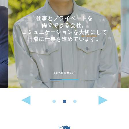
イベートを
会社を選んだ理
る会社。
「これまでに働い
ョンを大切にして
いかせるから
進めています。
能動的に行動する
好きな人に
向いている仕事
 新卒入社
2022年 中途入社