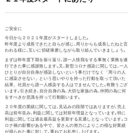
会
社
ご安全に
今日から２０２１年度がスタートしました｡
昨年度より成長できたと自らが感じ､周りからも成長したねと言
われる様に､互いに切磋琢磨しながら取り組んでいきましょう｡
まずは昨年度下期を振り返り､誰一人怪我をする事無く業務を遂
行できた事に感謝致します｡又､新型コロナ感染に関しては､一人
ひとりが自分自身が感染しないという事だけでなく「周りの人
に感染させない」という思いやりを持った行動を取って頂いた
結果、社員から誰一人感染する人はでませんでした｡有難うござ
います｡引き続き､自分自身の為､大切な家族の為､仲間の為に何
をすべきか意識を持って行動願います｡
２０年度の業績に関しては､見込みの段階ではありますが､売上
高は前年並み､利益に関しては対前年増益となっています｡特に
利益に関しては過去最高益を更新する見通しとなっています｡コ
ロナ禍の影響がある中で、皆さんの努力によりこの様な好業績
が得られた事に対して､重ねてお礼申し上げます｡