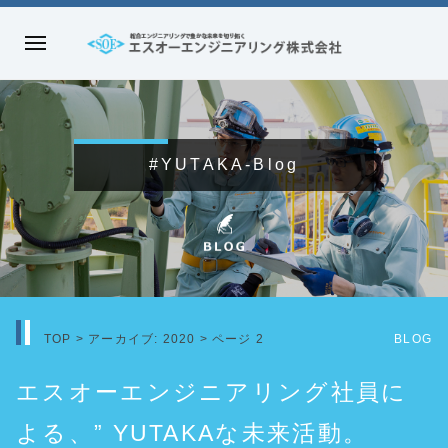
コ
ン
メ
テ
エ
ニ
ン
ス
ュ
ツ
オ
ー
へ
ー
#YUTAKA-Blog
ス
エ
キ
ン
ッ
ジ
プ
ニ
ア
リ
TOP
>
アーカイブ: 2020
>
ページ 2
BLOG
ン
グ
エスオーエンジニアリング社員に
株
よる、” YUTAKAな未来活動。
式