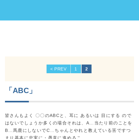
会
社
< PREV
1
2
投
稿
「ABC」
の
ペ
皆さんもよく 〇〇のABCと、耳に あるいは 目にする ので
ー
はないでしょうか多くの場合それは、A…当たり前のことを
ジ
B…馬鹿にしないでC…ちゃんとやれと教えている筈ですつ
まり基本に忠実に・愚直に進めるこ...