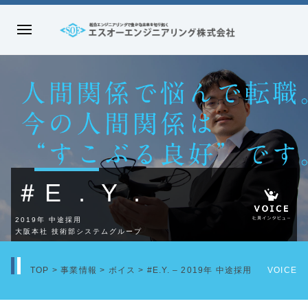
コ
#E.Y.
ン
メ
–
テ
エ
ニ
ン
ス
2019
ュ
ツ
オ
ー
へ
年
ー
ス
エ
中
キ
ン
ッ
途
ジ
プ
ニ
＃E . Y .
採
ア
リ
2019年 中途採用
用
大阪本社 技術部システムグループ
ン
2024.09.30
グ
TOP
>
事業情報
>
ボイス
>
#E.Y. – 2019年 中途採用
VOICE
by
株
admin
式