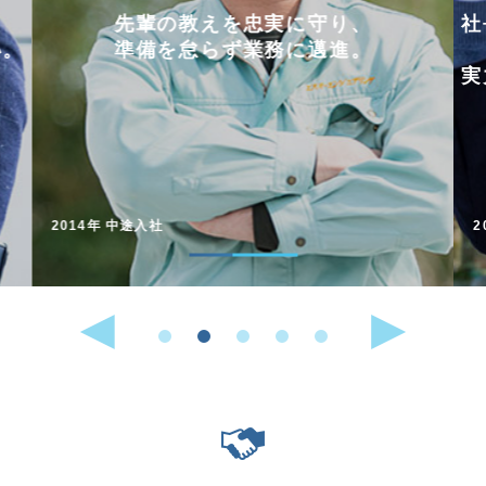
社長に魅せられてエスオーエンジニアリン
グへ。
そ
実力をつけ、さらなる高みを目指したい。
2018年 新卒入社
2